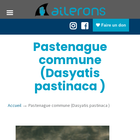
Faire un don
Pastenague
commune
(Dasyatis
pastinaca )
→
Accueil
Pastenague commune (Dasyatis pastinaca )