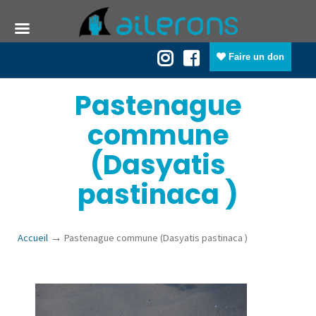
Faire un don
Pastenague
commune
(Dasyatis
pastinaca )
→
Accueil
Pastenague commune (Dasyatis pastinaca )