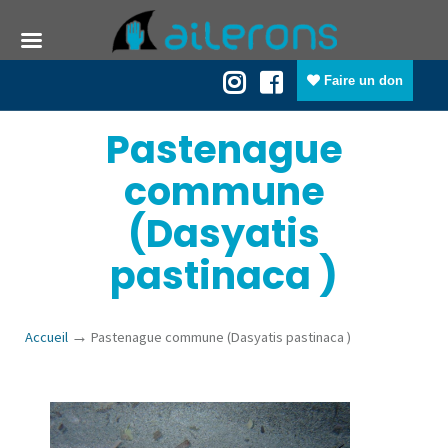
Faire un don
Pastenague
commune
(Dasyatis
pastinaca )
→
Accueil
Pastenague commune (Dasyatis pastinaca )