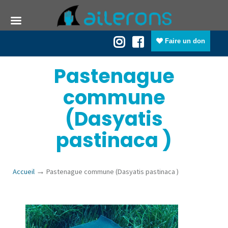
Faire un don
Pastenague
commune
(Dasyatis
pastinaca )
→
Accueil
Pastenague commune (Dasyatis pastinaca )