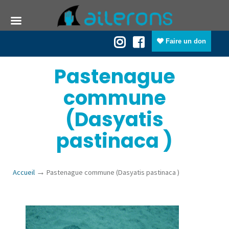
Faire un don
Pastenague
commune
(Dasyatis
pastinaca )
→
Accueil
Pastenague commune (Dasyatis pastinaca )