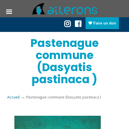
Faire un don
Pastenague
commune
(Dasyatis
pastinaca )
→
Accueil
Pastenague commune (Dasyatis pastinaca )