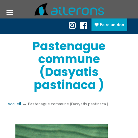
Faire un don
Pastenague
commune
(Dasyatis
pastinaca )
→
Accueil
Pastenague commune (Dasyatis pastinaca )