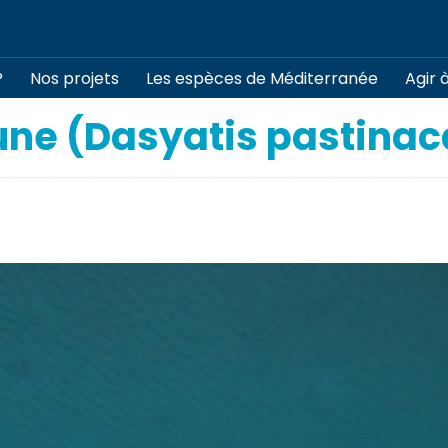
?
Nos projets
Les espèces de Méditerranée
Agir 
e (Dasyatis pastinac