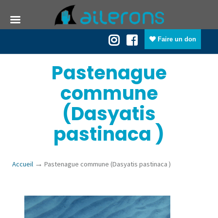
Faire un don
Pastenague
commune
(Dasyatis
pastinaca )
→
Accueil
Pastenague commune (Dasyatis pastinaca )