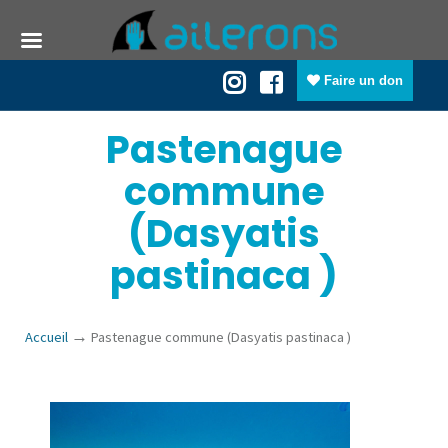
Faire un don
Pastenague
commune
(Dasyatis
pastinaca )
→
Accueil
Pastenague commune (Dasyatis pastinaca )