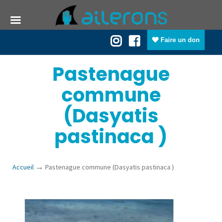
Faire un don
Pastenague
commune
(Dasyatis
pastinaca )
→
Accueil
Pastenague commune (Dasyatis pastinaca )