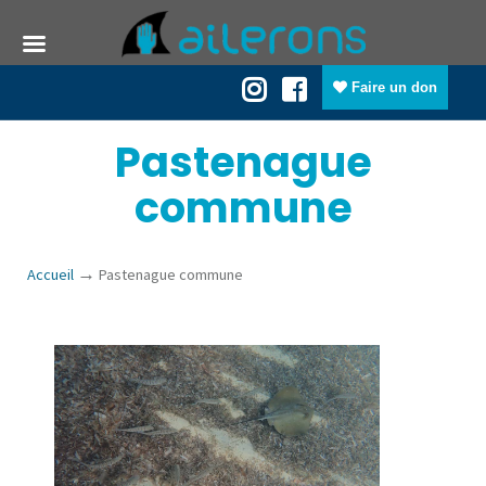
Faire un don
Pastenague
commune
→
Accueil
Pastenague commune