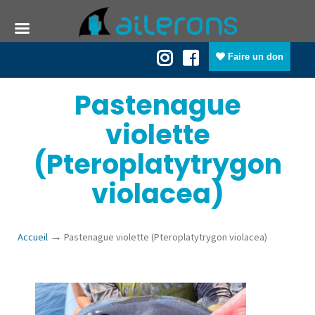
Faire un don
Pastenague
violette
(Pteroplatytrygon
violacea)
→
Accueil
Pastenague violette (Pteroplatytrygon violacea)