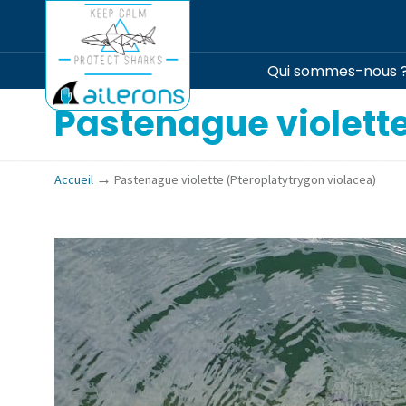
Qui sommes-nous 
Pastenague violette
→
Accueil
Pastenague violette (Pteroplatytrygon violacea)