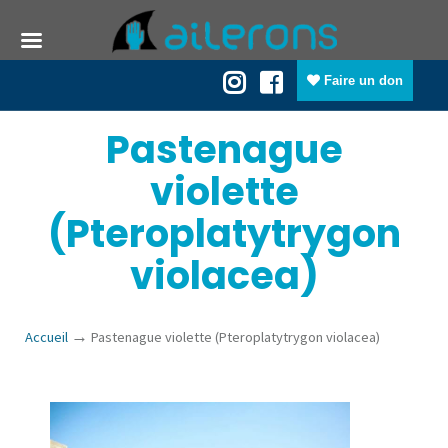
Faire un don
Pastenague
violette
(Pteroplatytrygon
violacea)
→
Accueil
Pastenague violette (Pteroplatytrygon violacea)