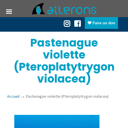
Faire un don
Pastenague
violette
(Pteroplatytrygon
violacea)
→
Accueil
Pastenague violette (Pteroplatytrygon violacea)