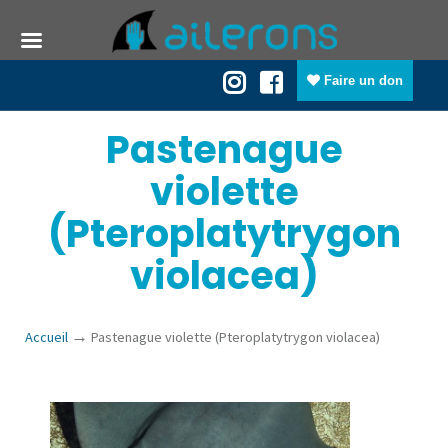
Faire un don
Pastenague
violette
(Pteroplatytrygon
violacea)
→
Accueil
Pastenague violette (Pteroplatytrygon violacea)