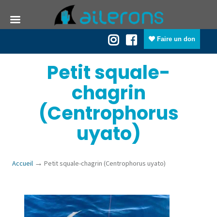
Faire un don
Petit squale-
chagrin
(Centrophorus
uyato)
→
Accueil
Petit squale-chagrin (Centrophorus uyato)