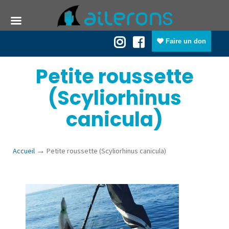
Faire un don
Petite roussette
(Scyliorhinus
canicula)
→
Accueil
Petite roussette (Scyliorhinus canicula)