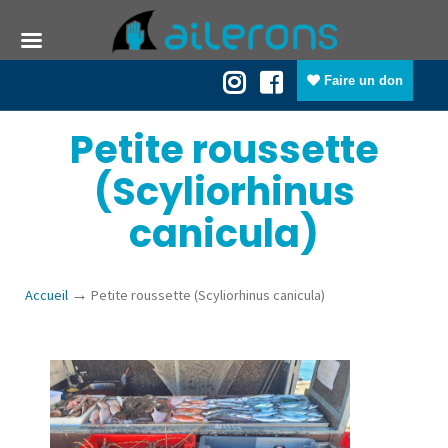
Faire un don
Petite roussette
(Scyliorhinus
canicula)
→
Accueil
Petite roussette (Scyliorhinus canicula)