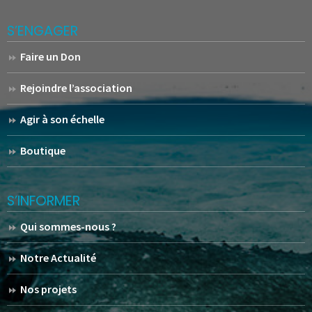
S’ENGAGER
Faire un Don
Rejoindre l’association
Agir à son échelle
Boutique
S’INFORMER
Qui sommes-nous ?
Notre Actualité
Nos projets