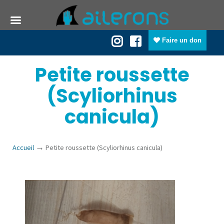
Faire un don
Petite roussette
(Scyliorhinus
canicula)
→
Accueil
Petite roussette (Scyliorhinus canicula)