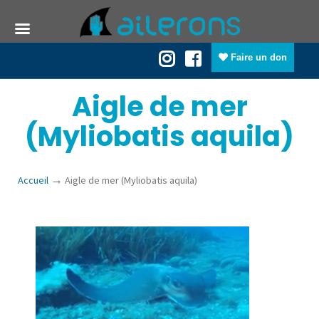
Faire un don
Aigle de mer
(Myliobatis aquila)
→
Accueil
Aigle de mer (Myliobatis aquila)