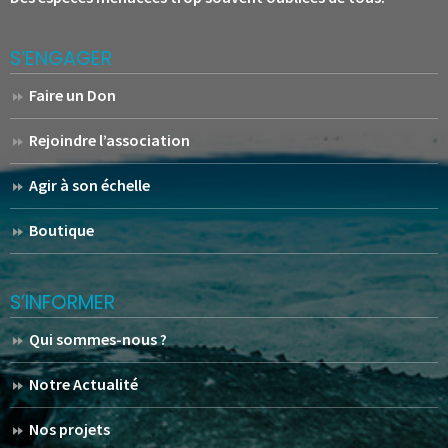
S’ENGAGER
Faire un Don
Rejoindre l’association
Agir à son échelle
Boutique
S’INFORMER
Qui sommes-nous ?
Notre Actualité
Nos projets