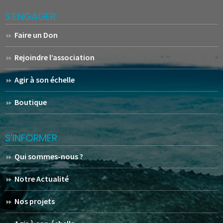
S’ENGAGER
Faire un Don
Rejoindre l’association
Agir à son échelle
Boutique
S’INFORMER
Qui sommes-nous ?
Notre Actualité
Nos projets