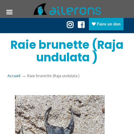
Faire un don
Raie brunette (Raja
undulata )
→
Accueil
Raie brunette (Raja undulata )