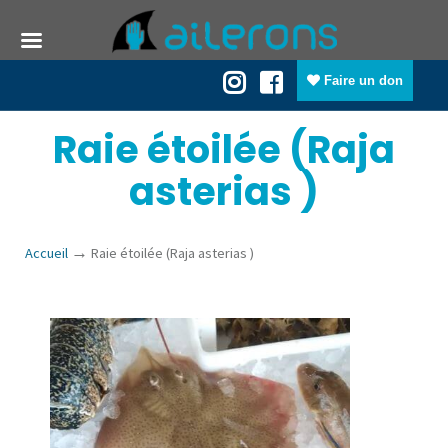
Faire un don
Raie étoilée (Raja
asterias )
→
Accueil
Raie étoilée (Raja asterias )