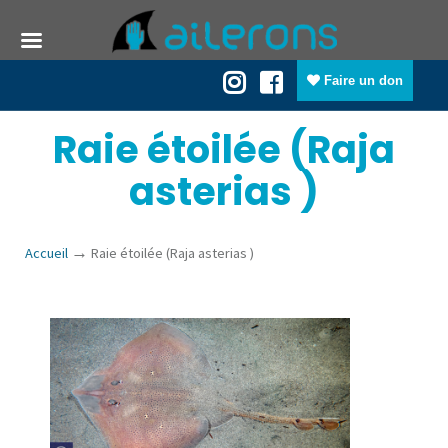
Faire un don
Raie étoilée (Raja
asterias )
→
Accueil
Raie étoilée (Raja asterias )