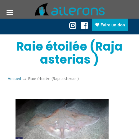
Faire un don
Raie étoilée (Raja
asterias )
→
Accueil
Raie étoilée (Raja asterias )