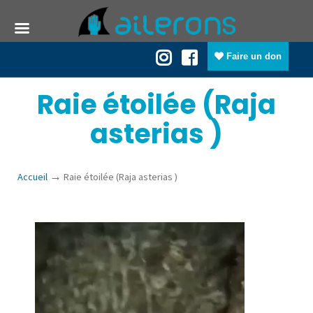
Faire un don
Raie étoilée (Raja
asterias )
→
Accueil
Raie étoilée (Raja asterias )