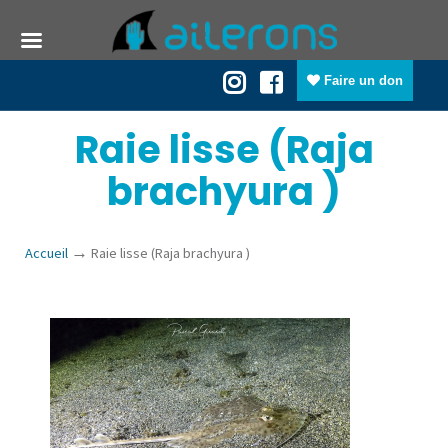
Faire un don
Raie lisse (Raja
brachyura )
→
Accueil
Raie lisse (Raja brachyura )