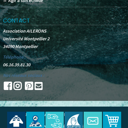
Agir à son échelle
CONTACT
Association AILERONS
Université Montpellier 2
34090 Montpellier
Téléphone :
06.16.39.81.30
Nos réseaux sociaux :
© 2025 -
AILERONS
. All Rights Reserved.
Site web réalisé par Oudine A.