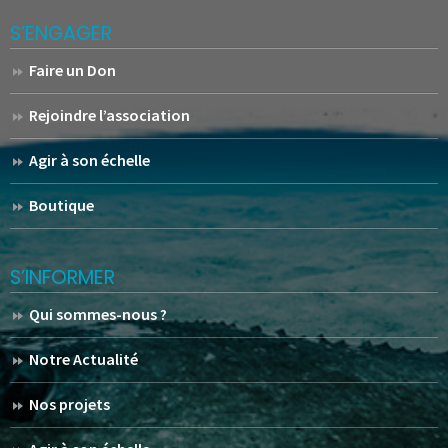
S’ENGAGER
Faire un Don
Rejoindre l’association
Agir à son échelle
Boutique
S’INFORMER
Qui sommes-nous ?
Notre Actualité
Nos projets