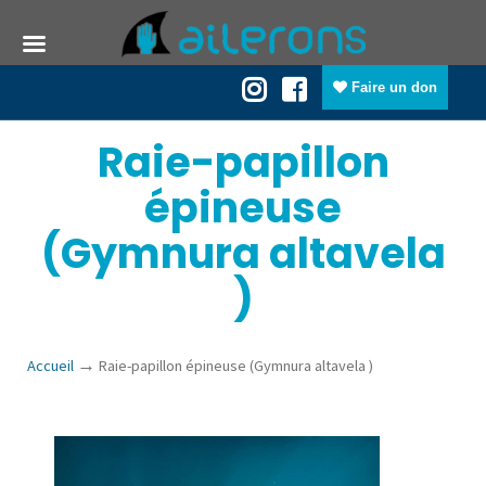
Faire un don
Raie-papillon
épineuse
(Gymnura altavela
)
→
Accueil
Raie-papillon épineuse (Gymnura altavela )