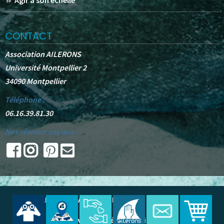
Agir à son échelle
CONTACT
Association AILERONS
Université Montpellier 2
34090 Montpellier
Téléphone :
06.16.39.81.30
Nos réseaux sociaux :
© 2025 -
AILERONS
. All Rights Reserved.
Site web réalisé par Oudine A.