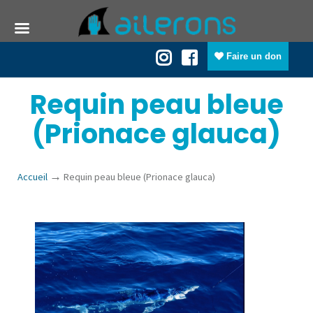
Faire un don
Requin peau bleue
(Prionace glauca)
→
Accueil
Requin peau bleue (Prionace glauca)