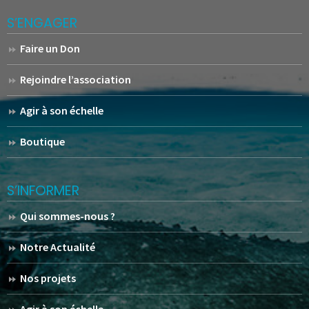
S’ENGAGER
Faire un Don
Rejoindre l’association
Agir à son échelle
Boutique
S’INFORMER
Qui sommes-nous ?
Notre Actualité
Nos projets