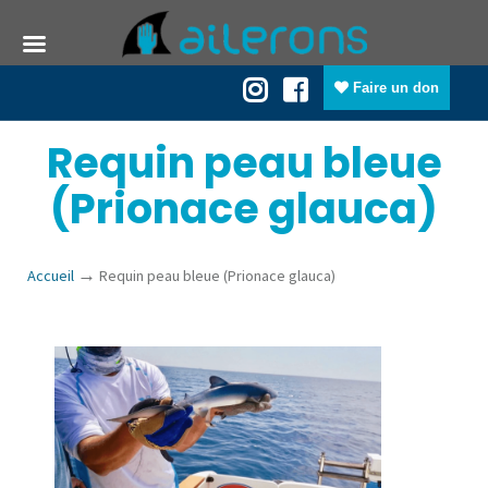
Faire un don
Requin peau bleue
(Prionace glauca)
→
Accueil
Requin peau bleue (Prionace glauca)