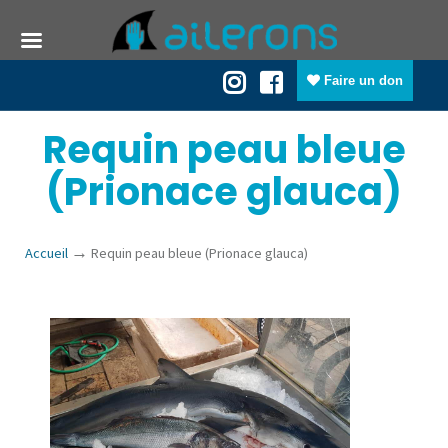
Faire un don
Requin peau bleue
(Prionace glauca)
→
Accueil
Requin peau bleue (Prionace glauca)