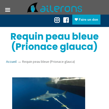
Faire un don
Requin peau bleue
(Prionace glauca)
→
Accueil
Requin peau bleue (Prionace glauca)