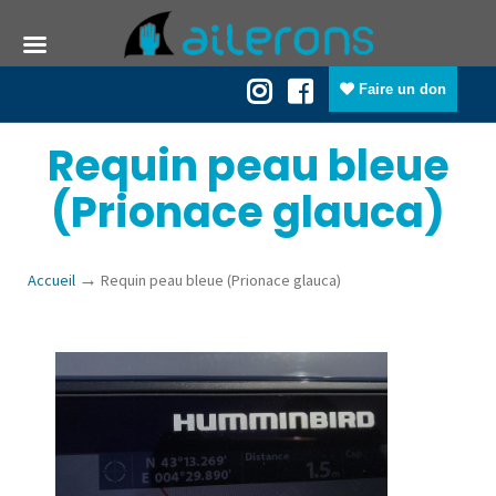
Faire un don
Requin peau bleue
(Prionace glauca)
→
Accueil
Requin peau bleue (Prionace glauca)