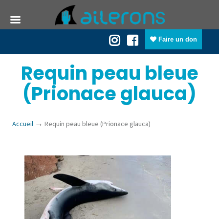
Faire un don
Requin peau bleue
(Prionace glauca)
→
Accueil
Requin peau bleue (Prionace glauca)