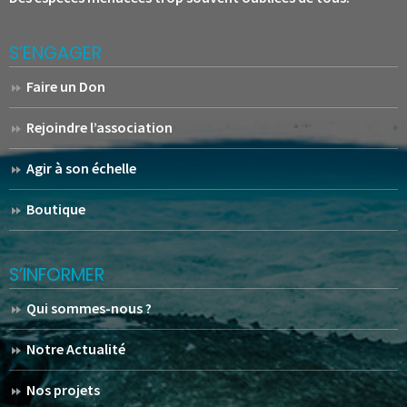
S’ENGAGER
Faire un Don
Rejoindre l’association
Agir à son échelle
Boutique
S’INFORMER
Qui sommes-nous ?
Notre Actualité
Nos projets