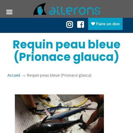
Faire un don
Requin peau bleue
(Prionace glauca)
→
Accueil
Requin peau bleue (Prionace glauca)