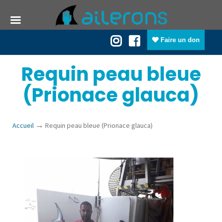
Faire un don
Requin peau bleue
(Prionace glauca)
→
Accueil
Requin peau bleue (Prionace glauca)