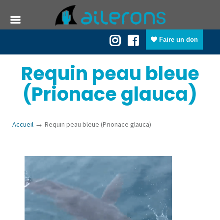
Faire un don
Requin peau bleue
(Prionace glauca)
→
Accueil
Requin peau bleue (Prionace glauca)