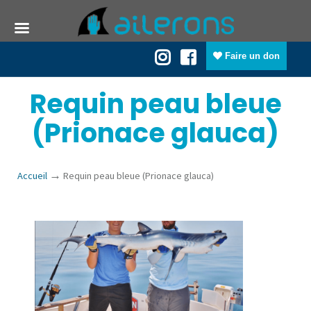
Faire un don
Requin peau bleue
(Prionace glauca)
→
Accueil
Requin peau bleue (Prionace glauca)