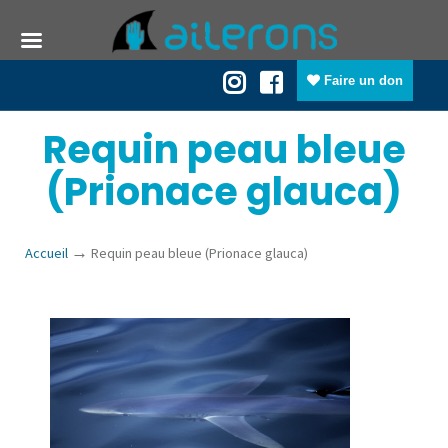
Faire un don
Requin peau bleue
(Prionace glauca)
→
Accueil
Requin peau bleue (Prionace glauca)