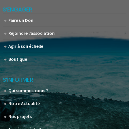
S’ENGAGER
Faire un Don
Rejoindre l’association
Agir à son échelle
Boutique
S’INFORMER
Qui sommes-nous ?
Notre Actualité
Nos projets