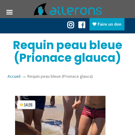
Faire un don
Requin peau bleue
(Prionace glauca)
→
Accueil
Requin peau bleue (Prionace glauca)