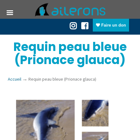
Faire un don
Requin peau bleue
(Prionace glauca)
→
Accueil
Requin peau bleue (Prionace glauca)