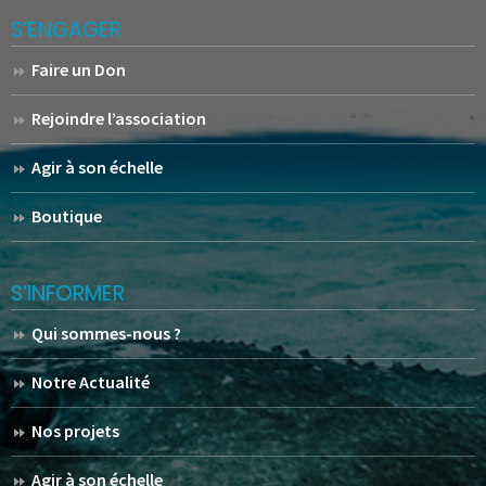
S’ENGAGER
Faire un Don
Rejoindre l’association
Agir à son échelle
Boutique
S’INFORMER
Qui sommes-nous ?
Notre Actualité
Nos projets
Agir à son échelle