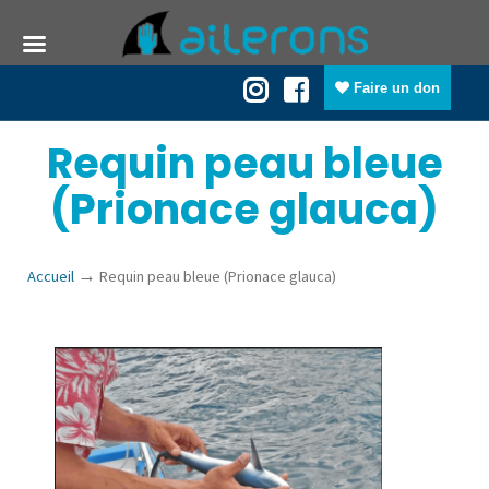
Faire un don
Requin peau bleue
(Prionace glauca)
→
Accueil
Requin peau bleue (Prionace glauca)