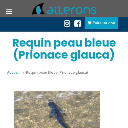
Faire un don
Requin peau bleue
(Prionace glauca)
→
Accueil
Requin peau bleue (Prionace glauca)