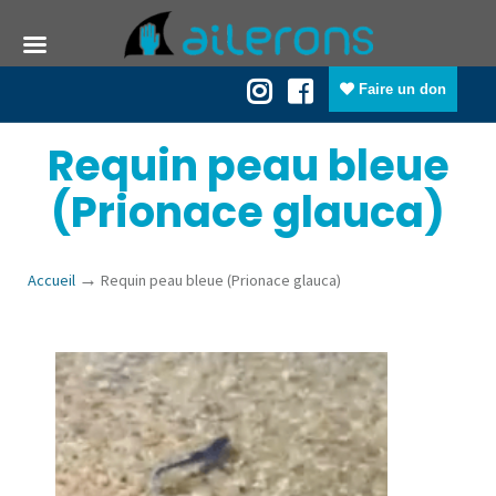
Faire un don
Requin peau bleue
(Prionace glauca)
→
Accueil
Requin peau bleue (Prionace glauca)