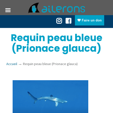
Faire un don
Requin peau bleue
(Prionace glauca)
→
Accueil
Requin peau bleue (Prionace glauca)