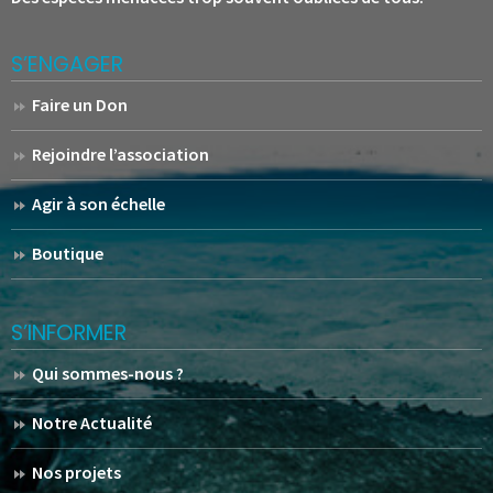
S’ENGAGER
Faire un Don
Rejoindre l’association
Agir à son échelle
Boutique
S’INFORMER
Qui sommes-nous ?
Notre Actualité
Nos projets