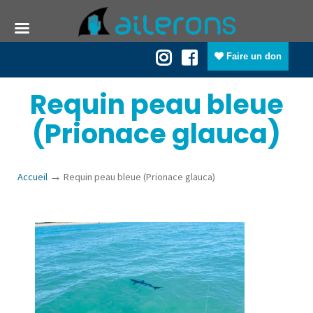
Faire un don
Requin peau bleue
(Prionace glauca)
→
Accueil
Requin peau bleue (Prionace glauca)