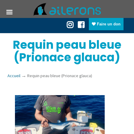
Faire un don
Requin peau bleue
(Prionace glauca)
→
Accueil
Requin peau bleue (Prionace glauca)